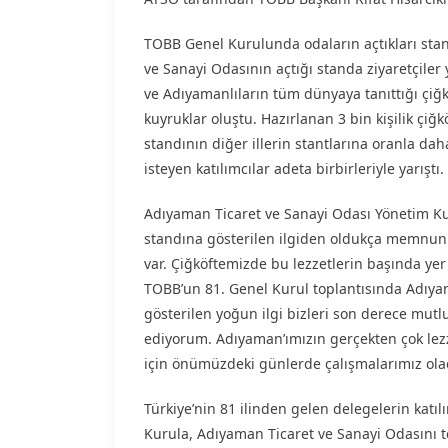
TOBB Genel Kurulunda odaların açtıkları stan
ve Sanayi Odasının açtığı standa ziyaretçile
ve Adıyamanlıların tüm dünyaya tanıttığı çi
kuyruklar oluştu. Hazırlanan 3 bin kişilik çiğ
standının diğer illerin stantlarına oranla da
isteyen katılımcılar adeta birbirleriyle yarıştı.
Adıyaman Ticaret ve Sanayi Odası Yönetim K
standına gösterilen ilgiden oldukça memnun ol
var. Çiğköftemizde bu lezzetlerin başında yer
TOBB’un 81. Genel Kurul toplantısında Adıyam
gösterilen yoğun ilgi bizleri son derece mut
ediyorum. Adıyaman’ımızın gerçekten çok lezze
için önümüzdeki günlerde çalışmalarımız ola
Türkiye’nin 81 ilinden gelen delegelerin katı
Kurula, Adıyaman Ticaret ve Sanayi Odasını