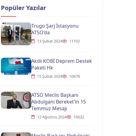
Popüler Yazılar
Trugo Şarj İstasyonu
ATSO’da
13 Şubat 2024
11102
Akıllı KOBİ Deprem Destek
Paketi Hk
15 Şubat 2024
10678
ATSO Meclis Başkanı
Abdulgani Bereket'in 15
Temmuz Mesajı
12 Ağustos 2024
10632
Meclis Başkanı Abdulgani