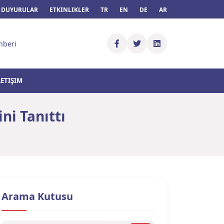
DUYURULAR
ETKINLIKLER
TR
EN
DE
AR
hberi
LETIŞIM
ni Tanıttı
Arama Kutusu