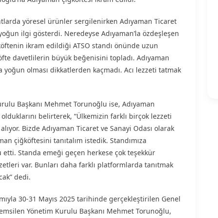
tlarda yöresel ürünler sergilenirken Adıyaman Ticaret
r yoğun ilgi gösterdi. Neredeyse Adıyaman’la özdeşleşen
ğköftenin ikram edildiği ATSO standı önünde uzun
köfte davetlilerin büyük beğenisini topladı. Adıyaman
ha yoğun olması dikkatlerden kaçmadı. Acı lezzeti tatmak
urulu Başkanı Mehmet Torunoğlu ise, Adıyaman
duklarını belirterek, “Ülkemizin farklı birçok lezzeti
 alıyor. Bizde Adıyaman Ticaret ve Sanayi Odası olarak
an çiğköftesini tanıtalım istedik. Standımıza
lu etti. Standa emeği geçen herkese çok teşekkür
tleri var. Bunları daha farklı platformlarda tanıtmak
cak” dedi.
lımıyla 30-31 Mayıs 2025 tarihinde gerçekleştirilen Genel
 temsilen Yönetim Kurulu Başkanı Mehmet Torunoğlu,