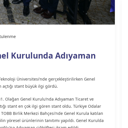
tulenme
enel Kurulunda Adıyaman
noloji Üniversitesi’nde gerçekleştirilirken Genel
 açtığı stant büyük ilgi gördü.
) 81. Olağan Genel Kurulu’nda Adıyaman Ticaret ve
çtığı stant en çok ilgi gören stant oldu. Türkiye Odalar
e TOBB Birlik Merkezi Bahçesi’nde Genel Kurula katılan
ilin yöresel ürünlerinin tanıtımı yapıldı. Genel Kurulda
ıoğlu’na Adıyaman çiğköftesi ikram edildi.