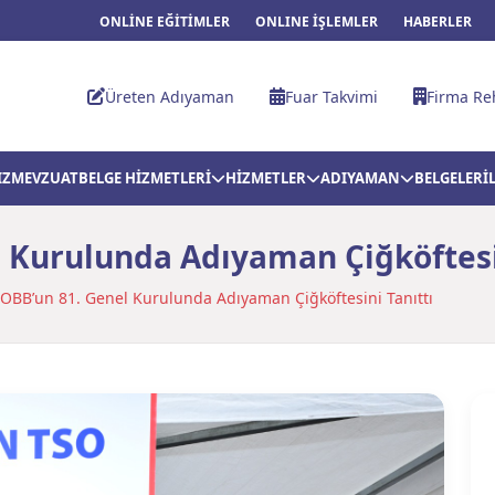
ONLİNE EĞİTİMLER
ONLINE İŞLEMLER
HABERLER
Üreten Adıyaman
Fuar Takvimi
Firma Re
IZ
MEVZUAT
BELGE HİZMETLERİ
HİZMETLER
ADIYAMAN
BELGELER
İ
 Kurulunda Adıyaman Çiğköftesi
OBB’un 81. Genel Kurulunda Adıyaman Çiğköftesini Tanıttı