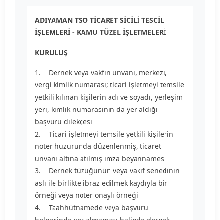
ADIYAMAN TSO TİCARET SİCİLİ TESCİL
İŞLEMLERİ - KAMU TÜZEL İŞLETMELERİ
KURULUŞ
1. Dernek veya vakfın unvanı, merkezi,
vergi kimlik numarası; ticari işletmeyi temsile
yetkili kılınan kişilerin adı ve soyadı, yerleşim
yeri, kimlik numarasının da yer aldığı
başvuru dilekçesi
2. Ticari işletmeyi temsile yetkili kişilerin
noter huzurunda düzenlenmiş, ticaret
unvanı altına atılmış imza beyannamesi
3. Dernek tüzüğünün veya vakıf senedinin
aslı ile birlikte ibraz edilmek kaydıyla bir
örneği veya noter onaylı örneği
4. Taahhütnamede veya başvuru
belgesinde yer almaması halinde dernek