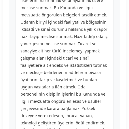
listelerini hazırlamak ve onaylanmak üzere
meclise sunmak. Bu Kanunda ve ilgili
mevzuatta öngörülen belgeleri tasdik etmek.
Odanın bir yıl içindeki faaliyeti ve bölgesinin
iktisadî ve sınaî durumu hakkında yıllık rapor
hazırlayıp meclise sunmak. Hazırladığı oda iç
yönergesini meclise sunmak. Ticaret ve
sanayiye ait her türlü incelemeyi yapmak,
çalışma alanı içindeki ticarî ve sınaî
faaliyetlere ait endeks ve istatistikleri tutmak
ve meclisçe belirlenen maddelerin piyasa
fiyatlarını takip ve kaydetmek ve bunları
uygun vasıtalarla ilân etmek. Oda
personelinin disiplin işlerini bu Kanunda ve
ilgili mevzuatta öngörülen esas ve usuller
çerçevesinde karara bağlamak. Yüksek
düzeyde vergi ödeyen, ihracat yapan,
teknoloji geliştiren üyelerini ödüllendirmek.