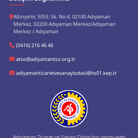
Altınşehir, 3053. Sk. No:4, 02100 Adıyaman
Merkez, 02200 Adıyaman Merkez/Adıyaman
Merkez / Adıyaman
(0416) 216 46 46
atso@adiyamantso.org.tr
adiyamanticaretvesanayiodasi@hs01.kep.tr
Adıyaman Ticaret ve Sanayi Odası'nın resmi web