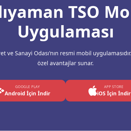
ıyaman TSO Mo
Uygulaması
t ve Sanayi Odası'nın resmi mobil uygulamasıdır.
özel avantajlar sunar.
GOOGLE PLAY
APP STORE
Android İçin İndir
iOS İçin İndir