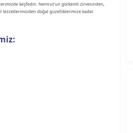
relerimizde keşfedin. Nemrut'un görkemli zirvesinden,
el lezzetlerimizden doğal güzelliklerimize kadar
miz: