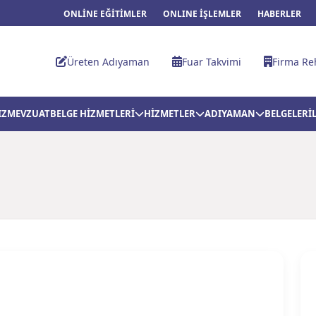
ONLİNE EĞİTİMLER
ONLINE İŞLEMLER
HABERLER
Üreten Adıyaman
Fuar Takvimi
Firma Re
IZ
MEVZUAT
BELGE HİZMETLERİ
HİZMETLER
ADIYAMAN
BELGELER
İ