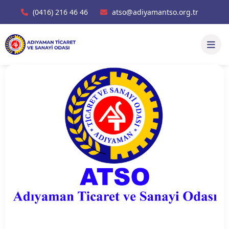
(0416) 216 46 46
atso@adiyamantso.org.tr