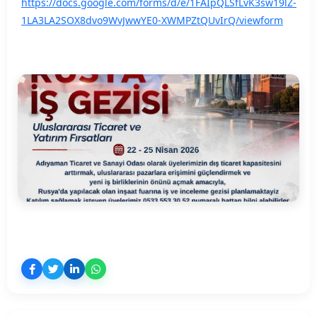
https://docs.google.com/forms/d/e/1FAIpQLSfLvK3sw19lZ-
1LA3LA2SOX8dvo9WvJwwYE0-XWMPZtQUvIrQ/viewform