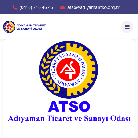
(0416) 216 46 46
atso@adiyamantso.org.tr