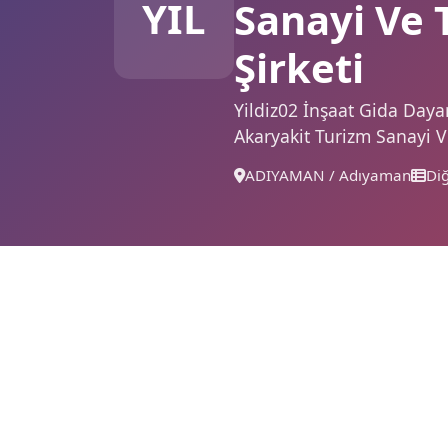
YIL
Sanayi Ve 
Şirketi
Yildiz02 İnşaat Gida Daya
Akaryakit Turizm Sanayi Ve
ADIYAMAN / Adıyaman
Di