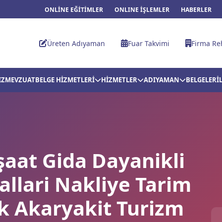
ONLİNE EĞİTİMLER
ONLINE İŞLEMLER
HABERLER
Üreten Adıyaman
Fuar Takvimi
Firma Re
IZ
MEVZUAT
BELGE HİZMETLERİ
HİZMETLER
ADIYAMAN
BELGELER
İ
nşaat Gida Dayanikli
llari Nakliye Tarim
k Akaryakit Turizm