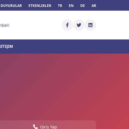
DUYURULAR
ETKINLIKLER
TR
EN
DE
AR
hberi
LETIŞIM
Giriş Yap