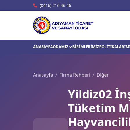
(0416) 216 46 46
ANASAYFA
ODAMIZ
BİRİMLERİMİZ
POLİTİKALARIM
Anasayfa
Firma Rehberi
Diğer
Yildiz02 İ
Tüketim Ma
Hayvancili