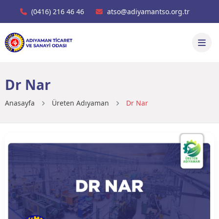
(0416) 216 46 46
atso@adiyamantso.org.tr
Dr Nar
Anasayfa
Üreten Adıyaman
Dr Nar