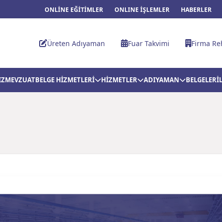
ONLİNE EĞİTİMLER
ONLINE İŞLEMLER
HABERLER
Üreten Adıyaman
Fuar Takvimi
Firma Re
IZ
MEVZUAT
BELGE HİZMETLERİ
HİZMETLER
ADIYAMAN
BELGELER
İ