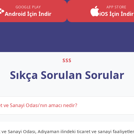
GOOGLE PLAY
APP STORE
Android İçin İndir
iOS İçin İndir
SSS
Sıkça Sorulan Sorular
t ve Sanayi Odası'nın amacı nedir?
ve Sanayi Odası, Adıyaman ilindeki ticaret ve sanayi faaliyetle