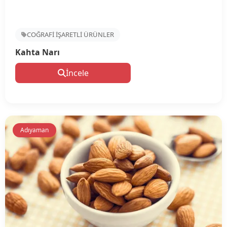
COĞRAFİ İŞARETLİ ÜRÜNLER
Kahta Narı
İncele
Adıyaman