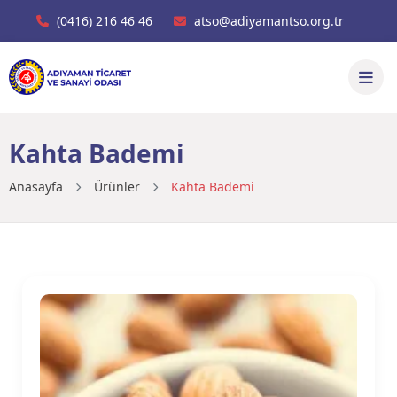
(0416) 216 46 46
atso@adiyamantso.org.tr
Kahta Bademi
Anasayfa
Ürünler
Kahta Bademi